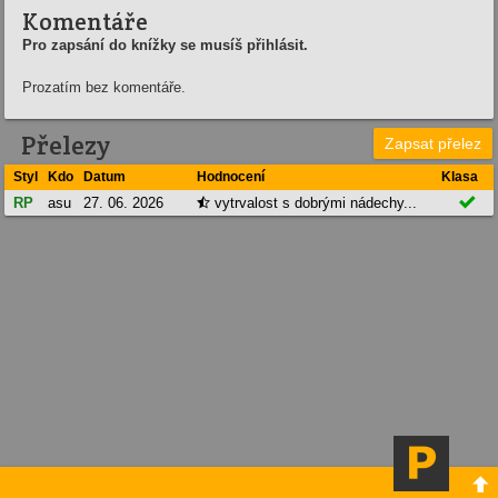
Komentáře
Pro zapsání do knížky se musíš přihlásit.
Prozatím bez komentáře.
Přelezy
Zapsat přelez
Styl
Kdo
Datum
Hodnocení
Klasa

RP
asu
27. 06. 2026
vytrvalost s dobrými nádechy...

