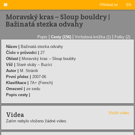

Přihlásit se
EN
Moravský kras – Sloup bouldry |
Bažinatá stezka odvahy
|
|
|
Popis
Cesty (156)
Vrcholová knížka (1)
Fotky (2)
Název |
Bažinatá stezka odvahy
Číslo v průvodci |
27
Oblast |
Moravský kras – Sloup bouldry
Věž |
Staré skály – Buzíci
Autor |
M. Stráník
První přelez |
2007-06
Klasifikace |
7A+ (French)
Omezení |
ze sedu
Popis cesty |
Videa
Vložit video
Zatím nebylo vloženo žádné video.