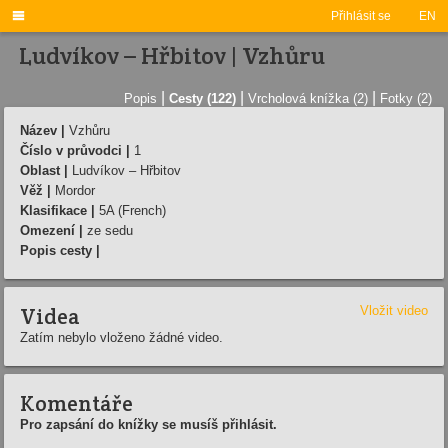

Přihlásit se
EN
Ludvíkov – Hřbitov | Vzhůru
|
|
|
Popis
Cesty (122)
Vrcholová knížka (2)
Fotky (2)
Název |
Vzhůru
Číslo v průvodci |
1
Oblast |
Ludvíkov – Hřbitov
Věž |
Mordor
Klasifikace |
5A (French)
Omezení |
ze sedu
Popis cesty |
Videa
Vložit video
Zatím nebylo vloženo žádné video.
Komentáře
Pro zapsání do knížky se musíš přihlásit.