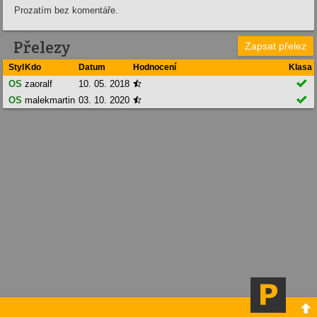
Prozatím bez komentáře.
Přelezy
Zapsat přelez
Styl
Kdo
Datum
Hodnocení
Klasa

OS
zaoralf
10. 05. 2018


OS
malekmartin
03. 10. 2020

