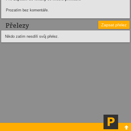
Prozatím bez komentáře.
Přelezy
Zapsat přelez
Nikdo zatím nesdílí svůj přelez.
