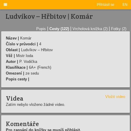

Přihlásit se
EN
Ludvíkov – Hřbitov | Komár
|
|
|
Popis
Cesty (122)
Vrcholová knížka (2)
Fotky (2)
Název |
Komár
Číslo v průvodci |
4
Oblast |
Ludvíkov – Hřbitov
Věž |
Mistr Ioda
Autor |
P. Vodička
Klasifikace |
6A+ (French)
Omezení |
ze sedu
Popis cesty |
Videa
Vložit video
Zatím nebylo vloženo žádné video.
Komentáře
Pro zapsání do knížky se musíš přihlásit.