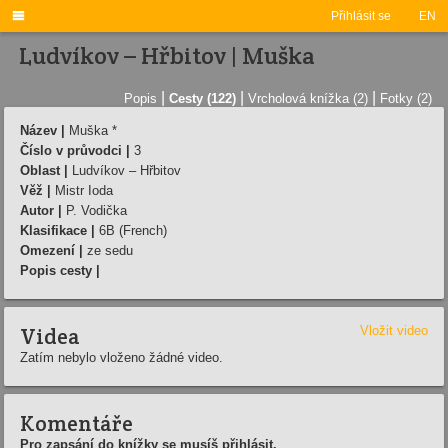

Přihlásit se
EN
Ludvíkov – Hřbitov | Muška
|
|
|
Popis
Cesty (122)
Vrcholová knížka (2)
Fotky (2)
Název |
Muška *
Číslo v průvodci |
3
Oblast |
Ludvíkov – Hřbitov
Věž |
Mistr Ioda
Autor |
P. Vodička
Klasifikace |
6B (French)
Omezení |
ze sedu
Popis cesty |
Videa
Vložit video
Zatím nebylo vloženo žádné video.
Komentáře
Pro zapsání do knížky se musíš přihlásit.