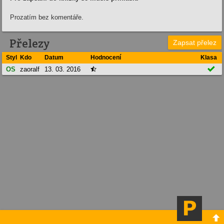
Prozatím bez komentáře.
Přelezy
Zapsat přelez
Styl
Kdo
Datum
Hodnocení
Klasa

OS
zaoralf
13. 03. 2016

