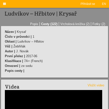

Přihlásit se
EN
Ludvíkov – Hřbitov | Krysař
|
|
|
Popis
Cesty (122)
Vrcholová knížka (2)
Fotky (2)
Název |
Krysař
Číslo v průvodci |
1
Oblast |
Ludvíkov – Hřbitov
Věž |
Žebřiňák
Autor |
J. Novák
První přelez |
2017-06
Klasifikace |
7A+ (French)
Omezení |
ze sedu
Popis cesty |
Videa
Vložit video