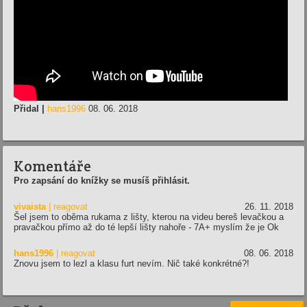
Přidal |
hans1996
08. 06. 2018
Komentáře
Pro zapsání do knížky se musíš přihlásit.
vivaista
| reagovat
26. 11. 2018
Šel jsem to oběma rukama z lišty, kterou na videu bereš levačkou a
pravačkou přímo až do té lepší lišty nahoře - 7A+ myslím že je Ok
hans1996
| reagovat
08. 06. 2018
Znovu jsem to lezl a klasu furt nevím. Nič také konkrétné?!