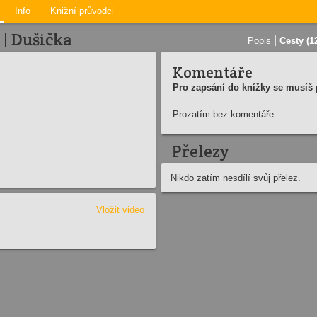
Info
Knižní průvodci
 | Dušička
|
Popis
Cesty (1
Komentáře
Pro zapsání do knížky se musíš p
Prozatím bez komentáře.
Přelezy
Nikdo zatím nesdílí svůj přelez.
Vložit video