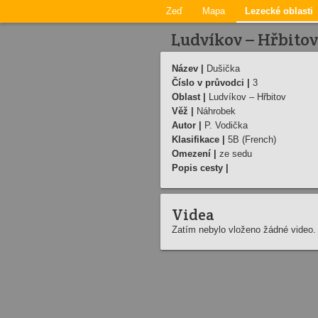
Zeď
Mapa
Lezecké oblasti
Ludvíkov – Hřbitov
Název |
Dušička
Číslo v průvodci |
3
Oblast |
Ludvíkov – Hřbitov
Věž |
Náhrobek
Autor |
P. Vodička
Klasifikace |
5B (French)
Omezení |
ze sedu
Popis cesty |
Videa
Zatím nebylo vloženo žádné video.