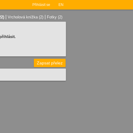
Přihlásit se
EN
|
|
22)
Vrcholová knížka (2)
Fotky (2)
řihlásit.
Zapsat přelez