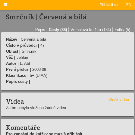

Přihlásit se
EN
Smrčník | Červená a bí­lá
|
|
|
Popis
Cesty (88)
Vrcholová knížka (184)
Fotky (5)
Název |
Červená a bí­lá
Číslo v průvodci |
47
Oblast |
Smrčník
Věž |
Jehlan
Autor |
L. Abt
První přelez |
2008-09
Klasifikace |
5+ (UIAA)
Popis cesty |
Videa
Vložit video
Zatím nebylo vloženo žádné video.
Komentáře
Pro zapsání do knížky se musíš přihlásit.