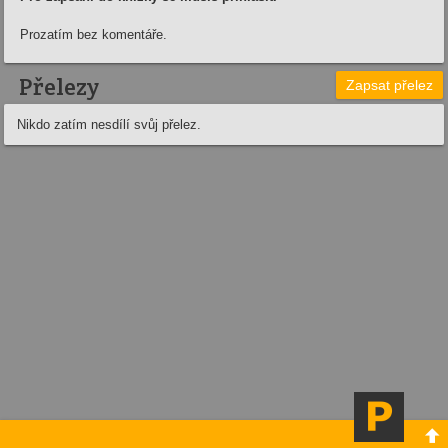
Prozatím bez komentáře.
Přelezy
Zapsat přelez
Nikdo zatím nesdílí svůj přelez.
