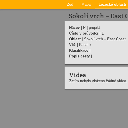
Zeď
Mapa
Lezecké oblasti
Sokolí vrch – East C
Název |
P | projekt
Číslo v průvodci |
1
Oblast |
Sokolí vrch – East Coast
Věž |
Fanatik
Klasifikace |
Popis cesty |
Videa
Zatím nebylo vloženo žádné video.