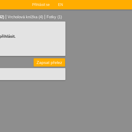
Přihlásit se
EN
|
|
42)
Vrcholová knížka (4)
Fotky (1)
řihlásit.
Zapsat přelez