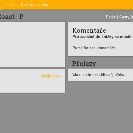
Info
Knižní průvodci
oast | P
|
Popis
Cesty (
Komentáře
Pro zapsání do knížky se musíš p
Prozatím bez komentáře.
Přelezy
Nikdo zatím nesdílí svůj přelez.
Vložit video