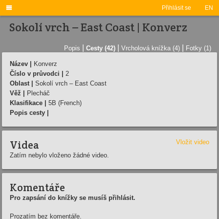

Přihlásit se
EN
Sokolí vrch – East Coast | Konverz
|
|
|
Popis
Cesty (42)
Vrcholová knížka (4)
Fotky (1)
Název |
Konverz
Číslo v průvodci |
2
Oblast |
Sokolí vrch – East Coast
Věž |
Plecháč
Klasifikace |
5B (French)
Popis cesty |
Videa
Vložit video
Zatím nebylo vloženo žádné video.
Komentáře
Pro zapsání do knížky se musíš přihlásit.
Prozatím bez komentáře.