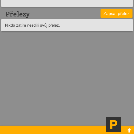
Přelezy
Zapsat přelez
Nikdo zatím nesdílí svůj přelez.
