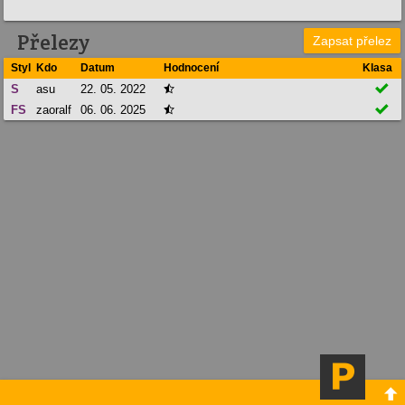
Přelezy
Zapsat přelez
Styl
Kdo
Datum
Hodnocení
Klasa

S
asu
22. 05. 2022


FS
zaoralf
06. 06. 2025

