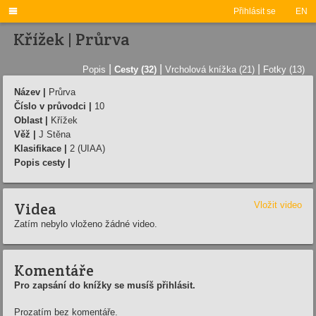

Přihlásit se
EN
Křížek | Průrva
|
|
|
Popis
Cesty (32)
Vrcholová knížka (21)
Fotky (13)
Název |
Průrva
Číslo v průvodci |
10
Oblast |
Křížek
Věž |
J Stěna
Klasifikace |
2 (UIAA)
Popis cesty |
Videa
Vložit video
Zatím nebylo vloženo žádné video.
Komentáře
Pro zapsání do knížky se musíš přihlásit.
Prozatím bez komentáře.