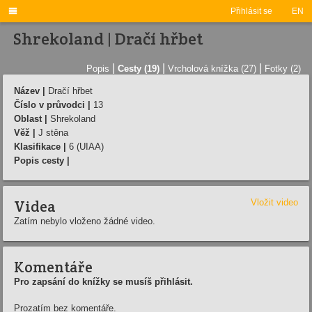

Přihlásit se
EN
Shrekoland | Dračí hřbet
|
|
|
Popis
Cesty (19)
Vrcholová knížka (27)
Fotky (2)
Název |
Dračí hřbet
Číslo v průvodci |
13
Oblast |
Shrekoland
Věž |
J stěna
Klasifikace |
6 (UIAA)
Popis cesty |
Videa
Vložit video
Zatím nebylo vloženo žádné video.
Komentáře
Pro zapsání do knížky se musíš přihlásit.
Prozatím bez komentáře.