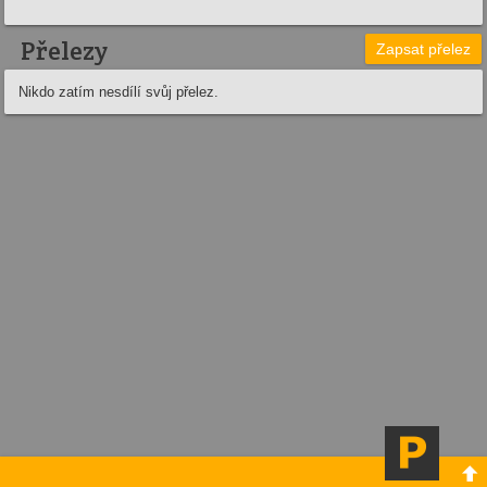
Přelezy
Zapsat přelez
Nikdo zatím nesdílí svůj přelez.
