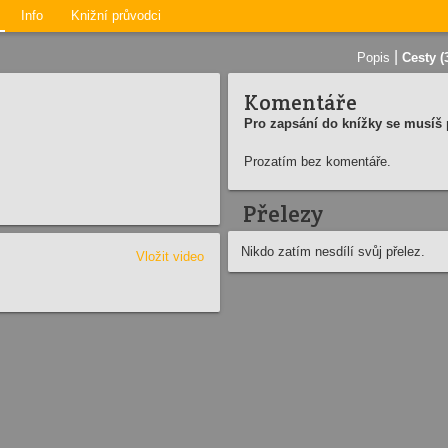
Info
Knižní průvodci
|
Popis
Cesty (
Komentáře
Pro zapsání do knížky se musíš p
Prozatím bez komentáře.
Přelezy
Nikdo zatím nesdílí svůj přelez.
Vložit video