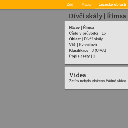
Zeď
Mapa
Lezecké oblasti
Dívčí skály | Římsa
Název |
Římsa
Číslo v průvodci |
16
Oblast |
Dívčí skály
Věž |
Kvarcitová
Klasifikace |
3 (UIAA)
Popis cesty |
1
Videa
Zatím nebylo vloženo žádné video.