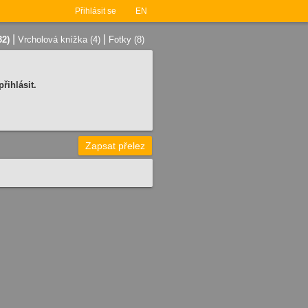
Přihlásit se
EN
|
|
32)
Vrcholová knížka (4)
Fotky (8)
řihlásit.
Zapsat přelez