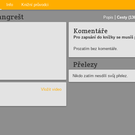
Info
Knižní průvodci
angrešt
|
Popis
Cesty (13
Komentáře
Pro zapsání do knížky se musíš p
Prozatím bez komentáře.
Přelezy
Nikdo zatím nesdílí svůj přelez.
Vložit video