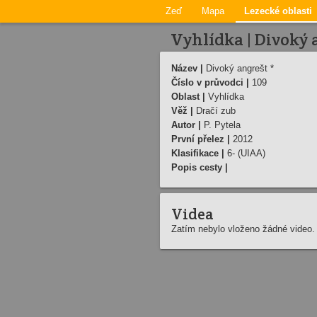
Zeď
Mapa
Lezecké oblasti
Vyhlídka | Divoký 
Název |
Divoký angrešt *
Číslo v průvodci |
109
Oblast |
Vyhlídka
Věž |
Dračí zub
Autor |
P. Pytela
První přelez |
2012
Klasifikace |
6- (UIAA)
Popis cesty |
Videa
Zatím nebylo vloženo žádné video.