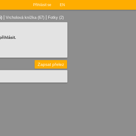
Přihlásit se
EN
|
|
6)
Vrcholová knížka (67)
Fotky (2)
řihlásit.
Zapsat přelez