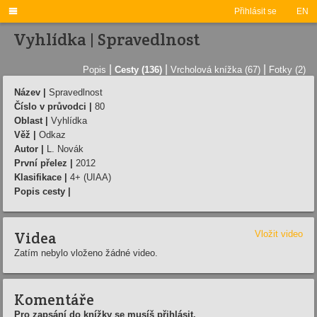

Přihlásit se
EN
Vyhlídka | Spravedlnost
|
|
|
Popis
Cesty (136)
Vrcholová knížka (67)
Fotky (2)
Název |
Spravedlnost
Číslo v průvodci |
80
Oblast |
Vyhlídka
Věž |
Odkaz
Autor |
L. Novák
První přelez |
2012
Klasifikace |
4+ (UIAA)
Popis cesty |
Videa
Vložit video
Zatím nebylo vloženo žádné video.
Komentáře
Pro zapsání do knížky se musíš přihlásit.