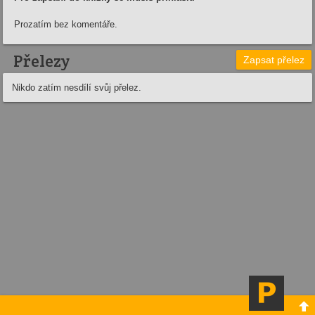
Prozatím bez komentáře.
Přelezy
Zapsat přelez
Nikdo zatím nesdílí svůj přelez.
