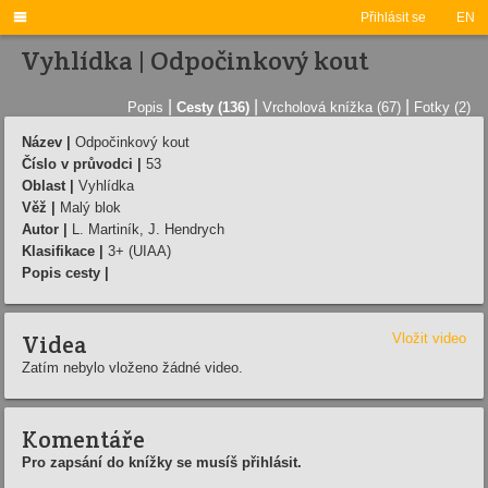

Přihlásit se
EN
Vyhlídka | Odpočinkový kout
|
|
|
Popis
Cesty (136)
Vrcholová knížka (67)
Fotky (2)
Název |
Odpočinkový kout
Číslo v průvodci |
53
Oblast |
Vyhlídka
Věž |
Malý blok
Autor |
L. Martiník, J. Hendrych
Klasifikace |
3+ (UIAA)
Popis cesty |
Videa
Vložit video
Zatím nebylo vloženo žádné video.
Komentáře
Pro zapsání do knížky se musíš přihlásit.