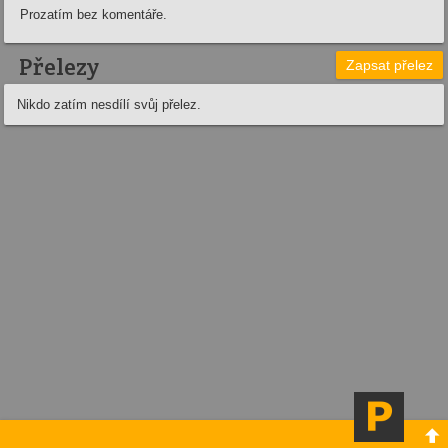
Prozatím bez komentáře.
Přelezy
Zapsat přelez
Nikdo zatím nesdílí svůj přelez.
