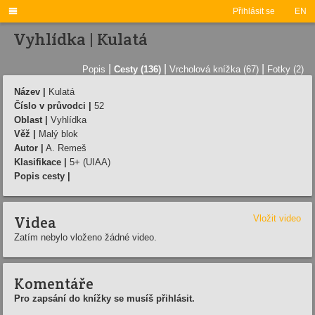

Přihlásit se
EN
Vyhlídka | Kulatá
|
|
|
Popis
Cesty (136)
Vrcholová knížka (67)
Fotky (2)
Název |
Kulatá
Číslo v průvodci |
52
Oblast |
Vyhlídka
Věž |
Malý blok
Autor |
A. Remeš
Klasifikace |
5+ (UIAA)
Popis cesty |
Videa
Vložit video
Zatím nebylo vloženo žádné video.
Komentáře
Pro zapsání do knížky se musíš přihlásit.