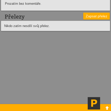
Prozatím bez komentáře.
Přelezy
Zapsat přelez
Nikdo zatím nesdílí svůj přelez.
