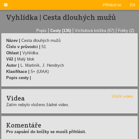

Přihlásit se
EN
Vyhlídka | Cesta dlouhých mužů
|
|
|
Popis
Cesty (136)
Vrcholová knížka (67)
Fotky (2)
Název |
Cesta dlouhých mužů
Číslo v průvodci |
51
Oblast |
Vyhlídka
Věž |
Malý blok
Autor |
L. Martiník, J. Hendrych
Klasifikace |
5+ (UIAA)
Popis cesty |
Videa
Vložit video
Zatím nebylo vloženo žádné video.
Komentáře
Pro zapsání do knížky se musíš přihlásit.