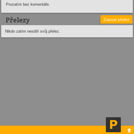
Prozatím bez komentáře.
Přelezy
Zapsat přelez
Nikdo zatím nesdílí svůj přelez.
