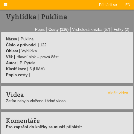

Přihlásit se
EN
Vyhlídka | Puklina
|
|
|
Popis
Cesty (136)
Vrcholová knížka (67)
Fotky (2)
Název |
Puklina
Číslo v průvodci |
122
Oblast |
Vyhlídka
Věž |
Hlavní blok – pravá část
Autor |
P. Pytela
Klasifikace |
6 (UIAA)
Popis cesty |
Videa
Vložit video
Zatím nebylo vloženo žádné video.
Komentáře
Pro zapsání do knížky se musíš přihlásit.