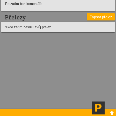
Prozatím bez komentáře.
Přelezy
Zapsat přelez
Nikdo zatím nesdílí svůj přelez.
