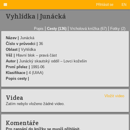

Přihlásit se
EN
Vyhlídka | Junácká
|
|
|
Popis
Cesty (136)
Vrcholová knížka (67)
Fotky (2)
Název |
Junácká
Číslo v průvodci |
36
Oblast |
Vyhlídka
Věž |
Hlavní blok – pravá část
Autor |
Junácký skautský oddíl – Lovci kožešin
První přelez |
1991-06
Klasifikace |
4 (UIAA)
Popis cesty |
Videa
Vložit video
Zatím nebylo vloženo žádné video.
Komentáře
Pro zapsání do knížky se musíš přihlásit.