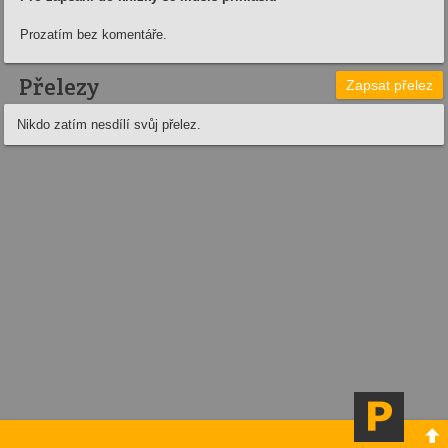
Prozatím bez komentáře.
Přelezy
Zapsat přelez
Nikdo zatím nesdílí svůj přelez.
