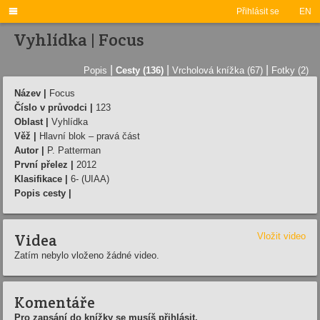

Přihlásit se
EN
Vyhlídka | Focus
|
|
|
Popis
Cesty (136)
Vrcholová knížka (67)
Fotky (2)
Název |
Focus
Číslo v průvodci |
123
Oblast |
Vyhlídka
Věž |
Hlavní blok – pravá část
Autor |
P. Patterman
První přelez |
2012
Klasifikace |
6- (UIAA)
Popis cesty |
Videa
Vložit video
Zatím nebylo vloženo žádné video.
Komentáře
Pro zapsání do knížky se musíš přihlásit.