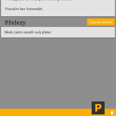
Prozatím bez komentáře.
Přelezy
Zapsat přelez
Nikdo zatím nesdílí svůj přelez.
