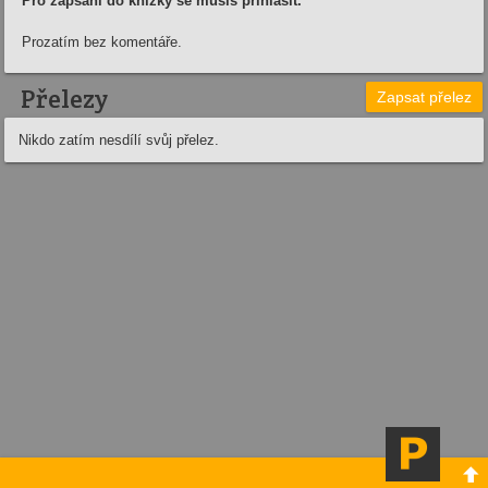
Pro zapsání do knížky se musíš přihlásit.
Prozatím bez komentáře.
Přelezy
Zapsat přelez
Nikdo zatím nesdílí svůj přelez.
