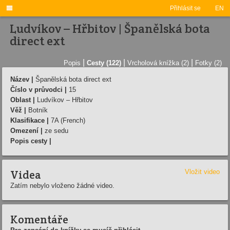

Přihlásit se
EN
Ludvíkov – Hřbitov | Španělská bota
direct ext
|
|
|
Popis
Cesty (122)
Vrcholová knížka (2)
Fotky (2)
Název |
Španělská bota direct ext
Číslo v průvodci |
15
Oblast |
Ludvíkov – Hřbitov
Věž |
Botník
Klasifikace |
7A (French)
Omezení |
ze sedu
Popis cesty |
Videa
Vložit video
Zatím nebylo vloženo žádné video.
Komentáře