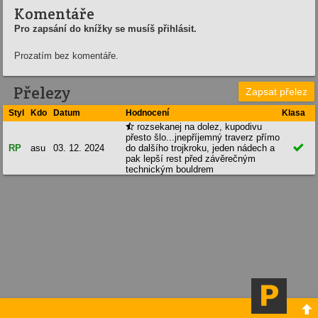
Komentáře
Pro zapsání do knížky se musíš přihlásit.
Prozatím bez komentáře.
Přelezy
Zapsat přelez
Styl
Kdo
Datum
Hodnocení
Klasa
rozsekanej na dolez, kupodivu

přesto šlo...jnepříjemný traverz přímo

RP
asu
03. 12. 2024
do dalšího trojkroku, jeden nádech a
pak lepší rest před závěrečným
technickým bouldrem
