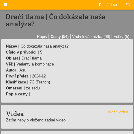

Přihlásit se
EN
Dračí tlama | Čo dokázala naša
analýza?
|
|
|
Popis
Cesty (54)
Vrcholová knížka (96)
Fotky (5)
Název |
Čo dokázala naša analýza?
Číslo v průvodci |
5
Oblast |
Dračí tlama
Věž |
Varianty a kombinace
Autor |
Asu
První přelez |
2024-12
Klasifikace |
7C (French)
Omezení |
ze sedu
Popis cesty |
Videa
Vložit video
Zatím nebylo vloženo žádné video.