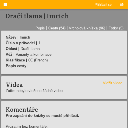

Přihlásit se
EN
Dračí tlama | Imrich
|
|
|
Popis
Cesty (54)
Vrcholová knížka (96)
Fotky (5)
Název |
Imrich
Číslo v průvodci |
1
Oblast |
Dračí tlama
Věž |
Varianty a kombinace
Klasifikace |
6C (French)
Popis cesty |
Videa
Vložit video
Zatím nebylo vloženo žádné video.
Komentáře
Pro zapsání do knížky se musíš přihlásit.
Prozatím bez komentáře.