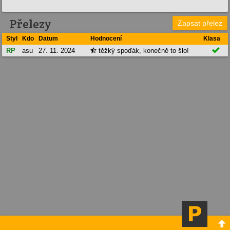
Přelezy
Zapsat přelez
Styl
Kdo
Datum
Hodnocení
Klasa

RP
asu
27. 11. 2024
těžký spoďák, konečně to šlo!

