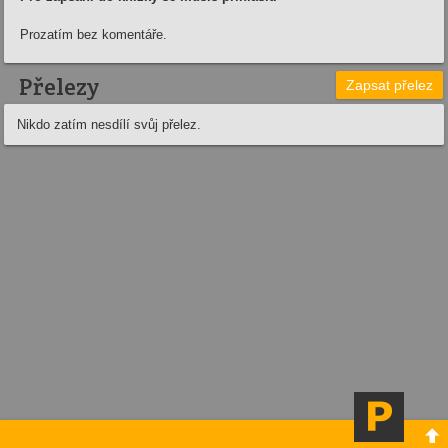
Prozatím bez komentáře.
Přelezy
Zapsat přelez
Nikdo zatím nesdílí svůj přelez.
