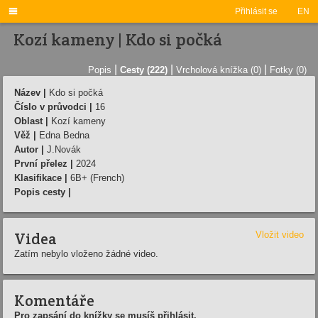

Přihlásit se
EN
Kozí kameny | Kdo si počká
|
|
|
Popis
Cesty (222)
Vrcholová knížka (0)
Fotky (0)
Název |
Kdo si počká
Číslo v průvodci |
16
Oblast |
Kozí kameny
Věž |
Edna Bedna
Autor |
J.Novák
První přelez |
2024
Klasifikace |
6B+ (French)
Popis cesty |
Videa
Vložit video
Zatím nebylo vloženo žádné video.
Komentáře
Pro zapsání do knížky se musíš přihlásit.