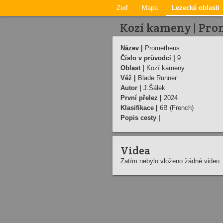
Zeď
Mapa
Lezecké oblasti
Kozí kameny | Pr
Název |
Prometheus
Číslo v průvodci |
9
Oblast |
Kozí kameny
Věž |
Blade Runner
Autor |
J.Šálek
První přelez |
2024
Klasifikace |
6B (French)
Popis cesty |
Videa
Zatím nebylo vloženo žádné video.