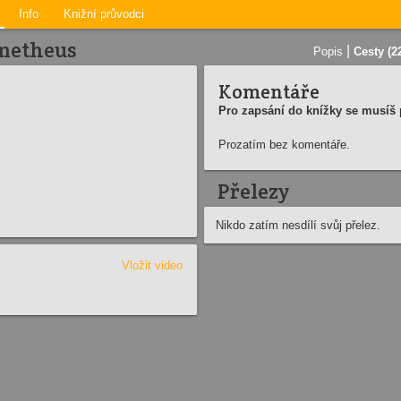
Info
Knižní průvodci
ometheus
|
Popis
Cesty (2
Komentáře
Pro zapsání do knížky se musíš p
Prozatím bez komentáře.
Přelezy
Nikdo zatím nesdílí svůj přelez.
Vložit video