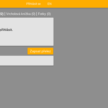
Přihlásit se
EN
|
|
22)
Vrcholová knížka (0)
Fotky (0)
řihlásit.
Zapsat přelez