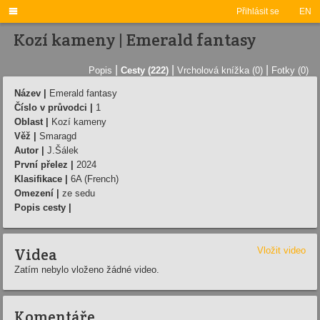

Přihlásit se
EN
Kozí kameny | Emerald fantasy
|
|
|
Popis
Cesty (222)
Vrcholová knížka (0)
Fotky (0)
Název |
Emerald fantasy
Číslo v průvodci |
1
Oblast |
Kozí kameny
Věž |
Smaragd
Autor |
J.Šálek
První přelez |
2024
Klasifikace |
6A (French)
Omezení |
ze sedu
Popis cesty |
Videa
Vložit video
Zatím nebylo vloženo žádné video.
Komentáře