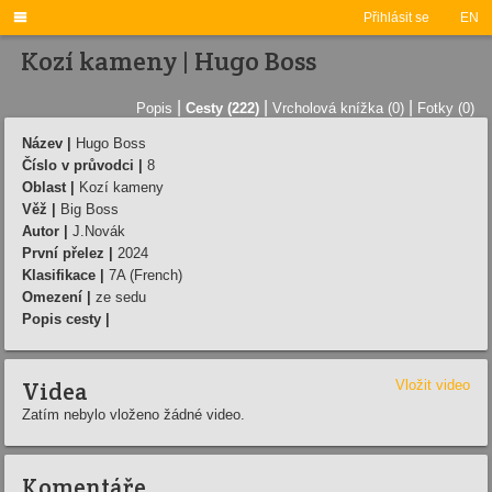

Přihlásit se
EN
Kozí kameny | Hugo Boss
|
|
|
Popis
Cesty (222)
Vrcholová knížka (0)
Fotky (0)
Název |
Hugo Boss
Číslo v průvodci |
8
Oblast |
Kozí kameny
Věž |
Big Boss
Autor |
J.Novák
První přelez |
2024
Klasifikace |
7A (French)
Omezení |
ze sedu
Popis cesty |
Videa
Vložit video
Zatím nebylo vloženo žádné video.
Komentáře