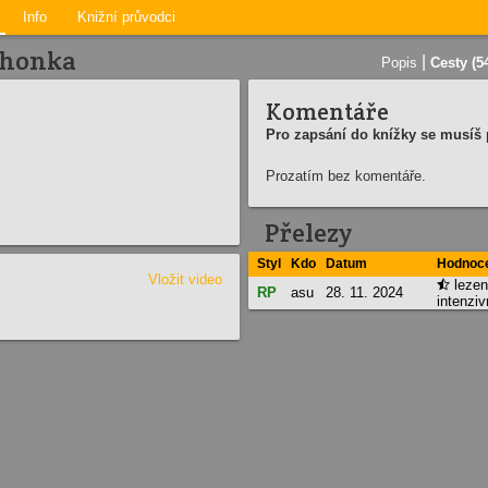
Info
Knižní průvodci
ohonka
|
Popis
Cesty (5
Komentáře
Pro zapsání do knížky se musíš p
Prozatím bez komentáře.
Přelezy
Styl
Kdo
Datum
Hodnoc
Vložit video
lezen

RP
asu
28. 11. 2024
intenziv