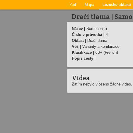
Zeď
Mapa
Lezecké oblasti
Dračí tlama | Sam
Název |
Samohonka
Číslo v průvodci |
4
Oblast |
Dračí tlama
Věž |
Varianty a kombinace
Klasifikace |
6B+ (French)
Popis cesty |
Videa
Zatím nebylo vloženo žádné video.