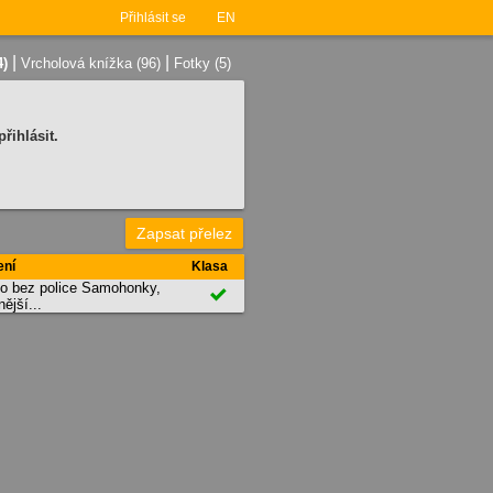
Přihlásit se
EN
|
|
4)
Vrcholová knížka (96)
Fotky (5)
řihlásit.
Zapsat přelez
ení
Klasa
o bez police Samohonky,

nější...