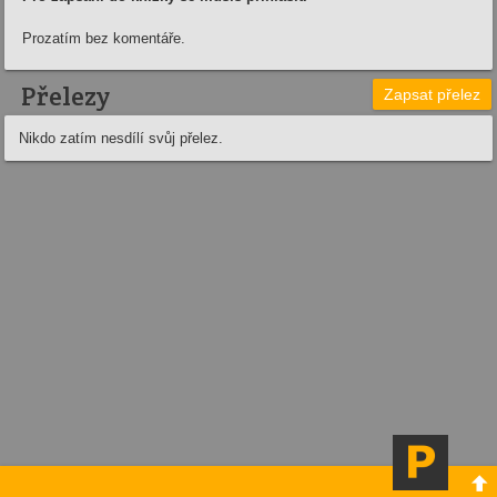
Prozatím bez komentáře.
Přelezy
Zapsat přelez
Nikdo zatím nesdílí svůj přelez.
