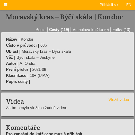

Přihlásit se
EN
Moravský kras – Býčí skála | Kondor
|
|
|
Popis
Cesty (119)
Vrcholová knížka (0)
Fotky (10)
Název |
Kondor
Číslo v průvodci |
68b
Oblast |
Moravský kras – Býčí skála
Věž |
Býčí skála – Jeskyně
Autor |
A. Ondra
První přelez |
2021-09
Klasifikace |
10+ (UIAA)
Popis cesty |
Videa
Vložit video
Zatím nebylo vloženo žádné video.
Komentáře
Pro zapsání do knížky se musíš přihlásit.