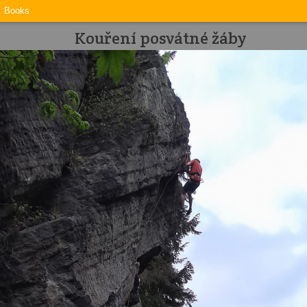
Books
Kouření posvátné žáby