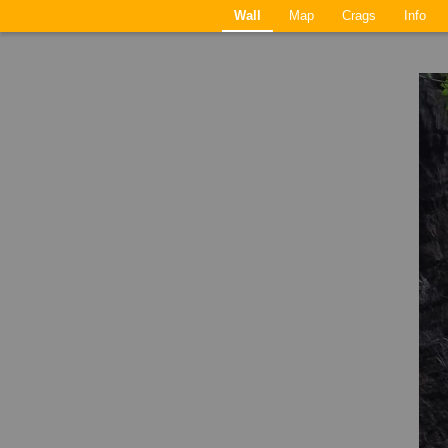
Wall
Map
Crags
Info