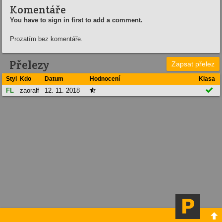
Komentáře
You have to sign in first to add a comment.
Prozatím bez komentáře.
Přelezy
Zapsat přelez
Styl
Kdo
Datum
Hodnocení
Klasa

FL
zaoralf
12. 11. 2018

