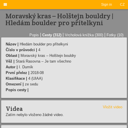

Sign in
CZ
Moravský kras – Holštejn bouldry |
Hledám boulder pro přítelkyni
|
|
|
Popis
Cesty (312)
Vrcholová knížka (300)
Fotky (10)
Název |
Hledám boulder pro přítelkyni
Číslo v průvodci |
4
Oblast |
Moravský kras – Holštejn bouldry
Věž |
Stará Rasovna – Je tam všechno
Autor |
I. Durník
První přelez |
2018-08
Klasifikace |
4 (UIAA)
Omezení |
ze sedu
Popis cesty |
Videa
Vložit video
Zatím nebylo vloženo žádné video.