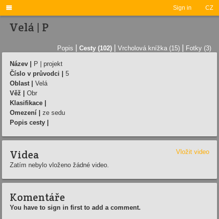

Sign in
CZ
Velá | P
|
|
|
Popis
Cesty (102)
Vrcholová knížka (15)
Fotky (3)
Název |
P | projekt
Číslo v průvodci |
5
Oblast |
Velá
Věž |
Obr
Klasifikace |
Omezení |
ze sedu
Popis cesty |
Videa
Vložit video
Zatím nebylo vloženo žádné video.
Komentáře
You have to sign in first to add a comment.