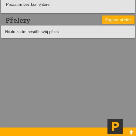
Prozatím bez komentáře.
Přelezy
Zapsat přelez
Nikdo zatím nesdílí svůj přelez.
