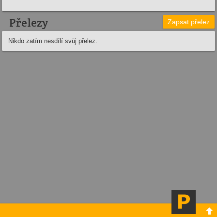
Přelezy
Zapsat přelez
Nikdo zatím nesdílí svůj přelez.
