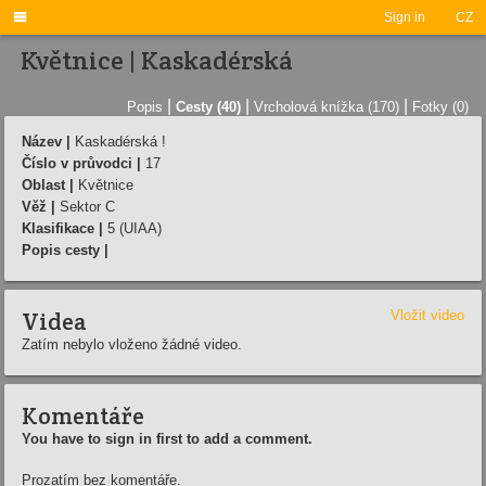

Sign in
CZ
Květnice | Kaskadérská
|
|
|
Popis
Cesty (40)
Vrcholová knížka (170)
Fotky (0)
Název |
Kaskadérská !
Číslo v průvodci |
17
Oblast |
Květnice
Věž |
Sektor C
Klasifikace |
5 (UIAA)
Popis cesty |
Videa
Vložit video
Zatím nebylo vloženo žádné video.
Komentáře
You have to sign in first to add a comment.
Prozatím bez komentáře.