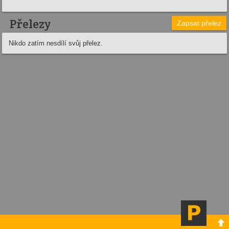
Přelezy
Zapsat přelez
Nikdo zatím nesdílí svůj přelez.
