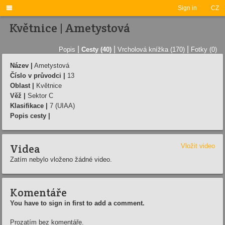

Sign in
CZ
Květnice | Ametystová
|
|
|
Popis
Cesty (40)
Vrcholová knížka (170)
Fotky (0)
Název |
Ametystová
Číslo v průvodci |
13
Oblast |
Květnice
Věž |
Sektor C
Klasifikace |
7 (UIAA)
Popis cesty |
Videa
Vložit video
Zatím nebylo vloženo žádné video.
Komentáře
You have to sign in first to add a comment.
Prozatím bez komentáře.