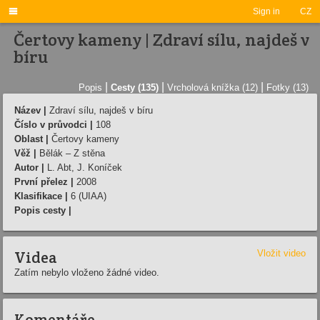

Sign in
CZ
Čertovy kameny | Zdraví­ sí­lu, najdeš v
bí­ru
|
|
|
Popis
Cesty (135)
Vrcholová knížka (12)
Fotky (13)
Název |
Zdraví­ sí­lu, najdeš v bí­ru
Číslo v průvodci |
108
Oblast |
Čertovy kameny
Věž |
Bělák – Z stěna
Autor |
L. Abt, J. Koní­ček
První přelez |
2008
Klasifikace |
6 (UIAA)
Popis cesty |
Videa
Vložit video
Zatím nebylo vloženo žádné video.
Komentáře