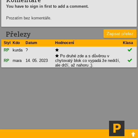
You have to sign in first to add a comment.
Prozatím bez komentáře.
Přelezy
Zapsat přelez
Styl
Kdo
Datum
Hodnocení
Klasa

RP
kurda
?

Po druhé zde a s důvěrou v


RP
mara
14. 05. 2023
chytovatý blok co vypadá že nedrží,
ale drží, až nahoru ;).
