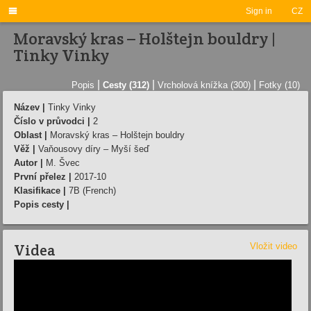

Sign in
CZ
Moravský kras – Holštejn bouldry |
Tinky Vinky
|
|
|
Popis
Cesty (312)
Vrcholová knížka (300)
Fotky (10)
Název |
Tinky Vinky
Číslo v průvodci |
2
Oblast |
Moravský kras – Holštejn bouldry
Věž |
Vaňousovy díry – Myší šeď
Autor |
M. Švec
První přelez |
2017-10
Klasifikace |
7B (French)
Popis cesty |
Videa
Vložit video