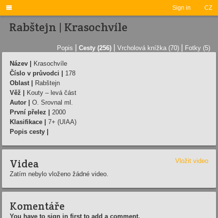

Sign in
CZ
Rabštejn | Krasochvíle
|
|
|
Popis
Cesty (256)
Vrcholová knížka (70)
Fotky (5)
Název |
Krasochvíle
Číslo v průvodci |
178
Oblast |
Rabštejn
Věž |
Kouty – levá část
Autor |
O. Srovnal ml.
První přelez |
2000
Klasifikace |
7+ (UIAA)
Popis cesty |
Videa
Vložit video
Zatím nebylo vloženo žádné video.
Komentáře
You have to sign in first to add a comment.