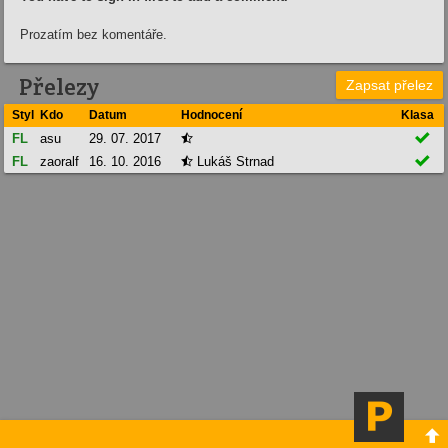
Prozatím bez komentáře.
Přelezy
Zapsat přelez
Styl
Kdo
Datum
Hodnocení
Klasa

FL
asu
29. 07. 2017


FL
zaoralf
16. 10. 2016
Lukáš Strnad

