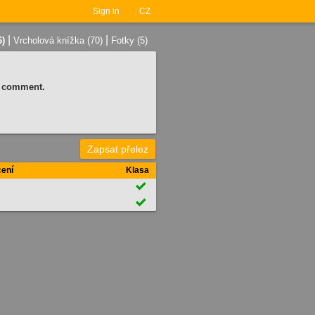
Sign in
CZ
|
|
6)
Vrcholová knížka (70)
Fotky (5)
 a comment.
Zapsat přelez
ení
Klasa

