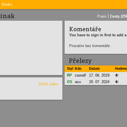
Books
jinak
|
Popis
Cesty (25
Komentáře
You have to sign in first to add
Prozatím bez komentáře.
Přelezy
Styl
Kdo
Datum
Hodnoc
RP
zaoralf
17. 06. 2019

OS
asu
20. 07. 2024

Vložit video