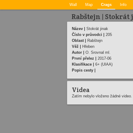
Wall
Map
Crags
Info
Rabštejn | Stokrát 
Název |
Stokrát jinak
Číslo v průvodci |
205
Oblast |
Rabštejn
Věž |
Hřeben
Autor |
O. Srovnal ml.
První přelez |
2017-06
Klasifikace |
6+ (UIAA)
Popis cesty |
Videa
Zatím nebylo vloženo žádné video.