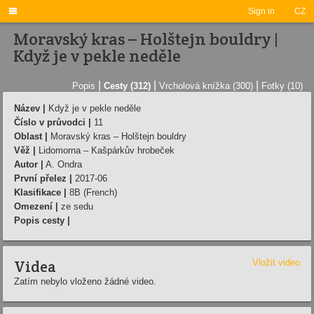

Sign in
CZ
Moravský kras – Holštejn bouldry |
Když je v pekle neděle
|
|
|
Popis
Cesty (312)
Vrcholová knížka (300)
Fotky (10)
Název |
Když je v pekle neděle
Číslo v průvodci |
11
Oblast |
Moravský kras – Holštejn bouldry
Věž |
Lidomorna – Kašpárkův hrobeček
Autor |
A. Ondra
První přelez |
2017-06
Klasifikace |
8B (French)
Omezení |
ze sedu
Popis cesty |
Videa
Vložit video
Zatím nebylo vloženo žádné video.