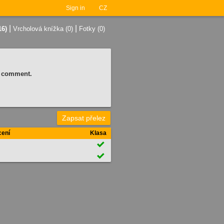
Sign in
CZ
|
|
16)
Vrcholová knížka (0)
Fotky (0)
 a comment.
Zapsat přelez
ení
Klasa

