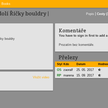
Books
olí Říčky bouldry |
|
Popis
Cesty (
Komentáře
You have to sign in first to add
ky bouldry
Prozatím bez komentáře.
Přelezy
Styl
Kdo
Datum
Hodnoc
OS
zaoralf
25. 05. 2017

RP
marena
15. 09. 2017

Vložit video