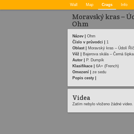
Wall
Map
Crags
Info
Moravský kras – Úd
Ohm
Název |
Ohm
Číslo v průvodci |
1
Oblast |
Moravský kras – Údolí Říč
Věž |
Bajerova skála – Černá šipka
Autor |
P. Dumpík
Klasifikace |
6A+ (French)
Omezení |
ze sedu
Popis cesty |
Videa
Zatím nebylo vloženo žádné video.