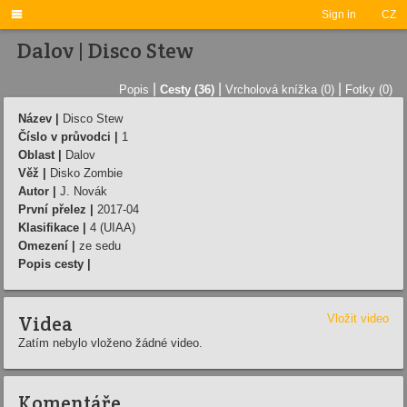

Sign in
CZ
Dalov | Disco Stew
|
|
|
Popis
Cesty (36)
Vrcholová knížka (0)
Fotky (0)
Název |
Disco Stew
Číslo v průvodci |
1
Oblast |
Dalov
Věž |
Disko Zombie
Autor |
J. Novák
První přelez |
2017-04
Klasifikace |
4 (UIAA)
Omezení |
ze sedu
Popis cesty |
Videa
Vložit video
Zatím nebylo vloženo žádné video.
Komentáře