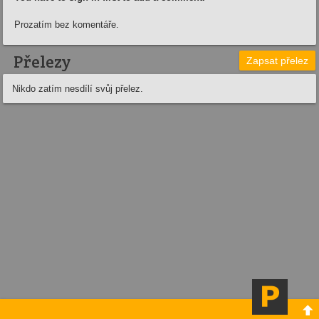
Prozatím bez komentáře.
Přelezy
Zapsat přelez
Nikdo zatím nesdílí svůj přelez.
