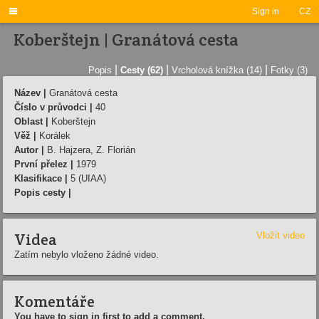

Sign in
CZ
Koberštejn | Granátová cesta
|
|
|
Popis
Cesty (62)
Vrcholová knížka (14)
Fotky (3)
Název |
Granátová cesta
Číslo v průvodci |
40
Oblast |
Koberštejn
Věž |
Korálek
Autor |
B. Hajzera, Z. Florián
První přelez |
1979
Klasifikace |
5 (UIAA)
Popis cesty |
Videa
Vložit video
Zatím nebylo vloženo žádné video.
Komentáře
You have to sign in first to add a comment.