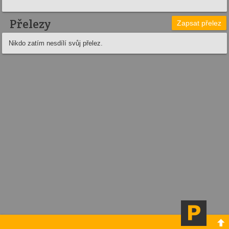
Přelezy
Zapsat přelez
Nikdo zatím nesdílí svůj přelez.
