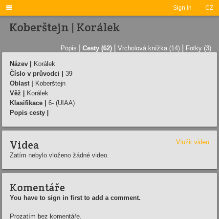

Sign in
CZ
Koberštejn | Korálek
|
|
|
Popis
Cesty (62)
Vrcholová knížka (14)
Fotky (3)
Název |
Korálek
Číslo v průvodci |
39
Oblast |
Koberštejn
Věž |
Korálek
Klasifikace |
6- (UIAA)
Popis cesty |
Videa
Vložit video
Zatím nebylo vloženo žádné video.
Komentáře
You have to sign in first to add a comment.
Prozatím bez komentáře.