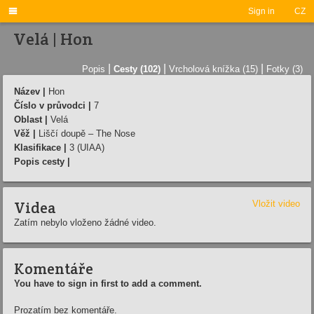

Sign in
CZ
Velá | Hon
|
|
|
Popis
Cesty (102)
Vrcholová knížka (15)
Fotky (3)
Název |
Hon
Číslo v průvodci |
7
Oblast |
Velá
Věž |
Liščí doupě – The Nose
Klasifikace |
3 (UIAA)
Popis cesty |
Videa
Vložit video
Zatím nebylo vloženo žádné video.
Komentáře
You have to sign in first to add a comment.
Prozatím bez komentáře.