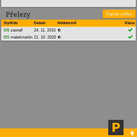
Přelezy
Zapsat přelez
Styl
Kdo
Datum
Hodnocení
Klasa

OS
zaoralf
24. 11. 2015


OS
malekmartin
21. 10. 2020

