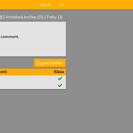
Sign in
CZ
|
|
2)
Vrcholová knížka (15)
Fotky (3)
 a comment.
Zapsat přelez
cení
Klasa

