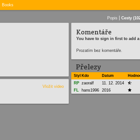
Books
|
Popis
Cesty (10
Komentáře
You have to sign in first to add
Prozatím bez komentáře.
Přelezy
Styl
Kdo
Datum
Hodno
RP
zaoralf
11. 12. 2014

Vložit video
FL
hans1996
2016
