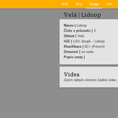
Wall
Map
Crags
Info
Velá | Lidoop
Název |
Lidoop
Číslo v průvodci |
3
Oblast |
Velá
Věž |
Liščí doupě – Lidoop
Klasifikace |
6C+ (French)
Omezení |
ze sedu
Popis cesty |
Videa
Zatím nebylo vloženo žádné video.