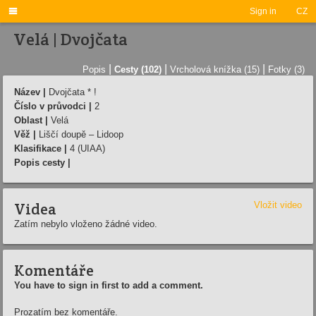

Sign in
CZ
Velá | Dvojčata
|
|
|
Popis
Cesty (102)
Vrcholová knížka (15)
Fotky (3)
Název |
Dvojčata * !
Číslo v průvodci |
2
Oblast |
Velá
Věž |
Liščí doupě – Lidoop
Klasifikace |
4 (UIAA)
Popis cesty |
Videa
Vložit video
Zatím nebylo vloženo žádné video.
Komentáře
You have to sign in first to add a comment.
Prozatím bez komentáře.