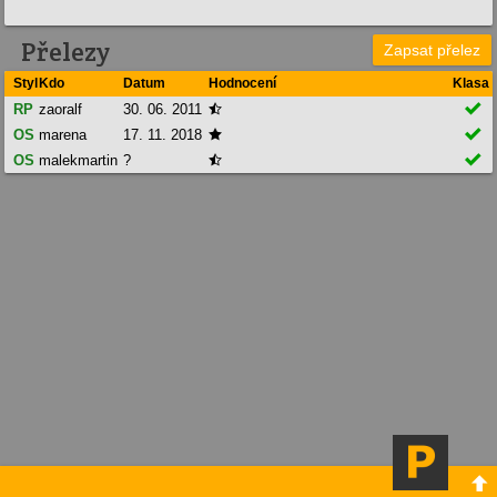
Přelezy
Zapsat přelez
Styl
Kdo
Datum
Hodnocení
Klasa

RP
zaoralf
30. 06. 2011


OS
marena
17. 11. 2018


OS
malekmartin
?

