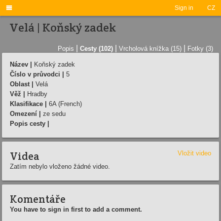

Sign in
CZ
Velá | Koňský zadek
|
|
|
Popis
Cesty (102)
Vrcholová knížka (15)
Fotky (3)
Název |
Koňský zadek
Číslo v průvodci |
5
Oblast |
Velá
Věž |
Hradby
Klasifikace |
6A (French)
Omezení |
ze sedu
Popis cesty |
Videa
Vložit video
Zatím nebylo vloženo žádné video.
Komentáře
You have to sign in first to add a comment.