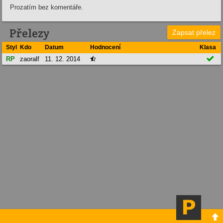
Prozatím bez komentáře.
Přelezy
Zapsat přelez
Styl
Kdo
Datum
Hodnocení
Klasa

RP
zaoralf
11. 12. 2014

