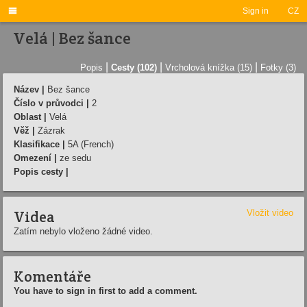

Sign in
CZ
Velá | Bez šance
|
|
|
Popis
Cesty (102)
Vrcholová knížka (15)
Fotky (3)
Název |
Bez šance
Číslo v průvodci |
2
Oblast |
Velá
Věž |
Zázrak
Klasifikace |
5A (French)
Omezení |
ze sedu
Popis cesty |
Videa
Vložit video
Zatím nebylo vloženo žádné video.
Komentáře
You have to sign in first to add a comment.