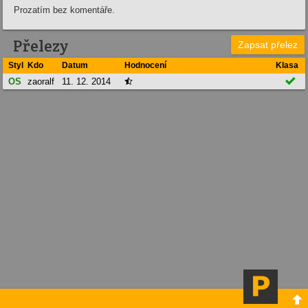
Prozatím bez komentáře.
Přelezy
Zapsat přelez
Styl
Kdo
Datum
Hodnocení
Klasa

OS
zaoralf
11. 12. 2014

