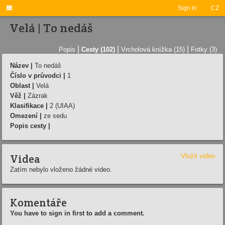

Sign in
CZ
Velá | To nedáš
|
|
|
Popis
Cesty (102)
Vrcholová knížka (15)
Fotky (3)
Název |
To nedáš
Číslo v průvodci |
1
Oblast |
Velá
Věž |
Zázrak
Klasifikace |
2 (UIAA)
Omezení |
ze sedu
Popis cesty |
Videa
Vložit video
Zatím nebylo vloženo žádné video.
Komentáře
You have to sign in first to add a comment.