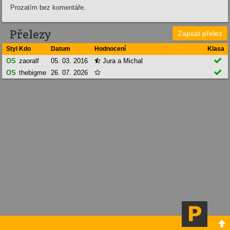
Prozatím bez komentáře.
Přelezy
Zapsat přelez
Styl
Kdo
Datum
Hodnocení
Klasa

OS
zaoralf
05. 03. 2016
Jura a Michal


OS
thebigme
26. 07. 2026

