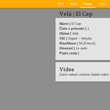
Wall
Map
Crags
Info
Velá | El Cap
Název |
El Cap
Číslo v průvodci |
1
Oblast |
Velá
Věž |
Gigant – Velryba
Klasifikace |
5A (French)
Omezení |
ze sedu
Popis cesty |
Videa
Zatím nebylo vloženo žádné video.