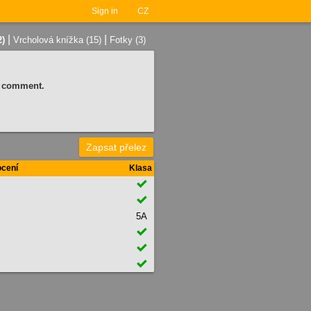
Sign in
CZ
|
|
2)
Vrcholová knížka (15)
Fotky (3)
 a comment.
Zapsat přelez
cení
Klasa


5A


