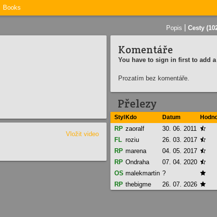
Books
|
Popis
Cesty (10
Komentáře
You have to sign in first to add
Prozatím bez komentáře.
Přelezy
Styl
Kdo
Datum
Hodno
RP
zaoralf
30. 06. 2011

Vložit video
FL
roziu
26. 03. 2017

RP
marena
04. 05. 2017

RP
Ondraha
07. 04. 2020

OS
malekmartin
?

RP
thebigme
26. 07. 2026
